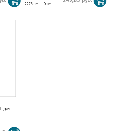
уб.
249,85 руб.
2278 шт.
0 шт.
L для