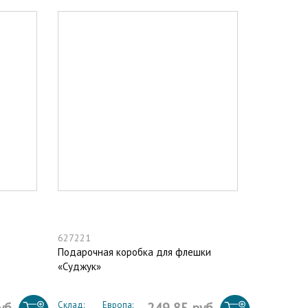
627221
Подарочная коробка для флешки
«Суджук»
Склад:
Европа: