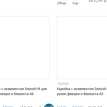
185,96 р
299 шт.
0 шт.
700380
 с ложементом Smooth M для
Коробка с ложементом Smooth 
флешки и блокнота А6
ручки, флешки и блокнота А5