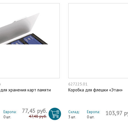
p
627225.01
для хранения карт памяти
Коробка для флешки «Этан»
77,45 руб.
Европа:
Склад:
Европа:
103,97 р
47,48 руб.
0 шт.
3 шт.
0 шт.