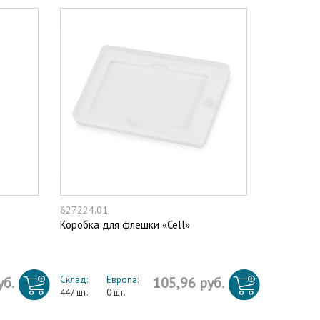
627224.01
Коробка для флешки «Cell»
уб.
Склад:
Европа:
105,96 руб.
447 шт.
0 шт.