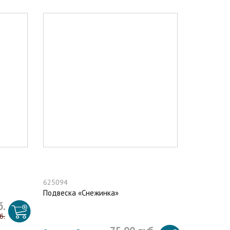
625094
Подвеска «Снежинка»
б.
б.