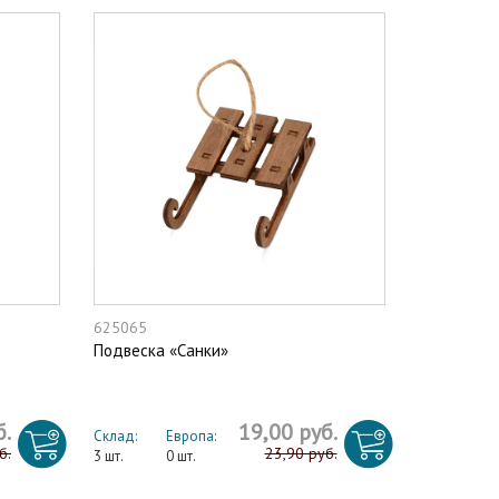
625065
Подвеска «Санки»
б.
19,00 руб.
Склад:
Европа:
б.
23,90 руб.
3 шт.
0 шт.