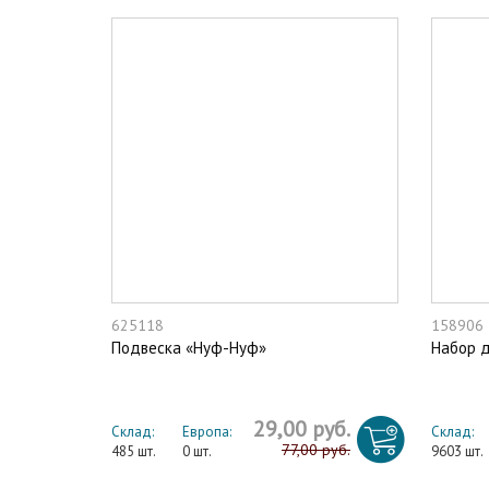
625118
158906
Подвеска «Нуф-Нуф»
Набор д
29,00 руб.
Склад:
Европа:
Склад:
77,00 руб.
485 шт.
0 шт.
9603 шт.