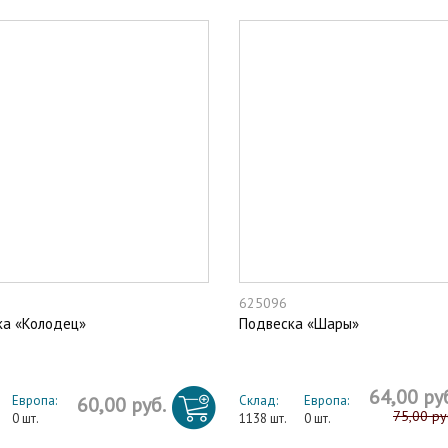
625096
ка «Колодец»
Подвеска «Шары»
64,00 ру
Европа:
60,00 руб.
Склад:
Европа:
75,00 ру
0 шт.
1138 шт.
0 шт.