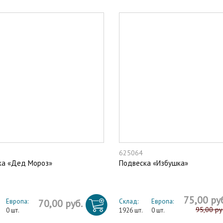
625064
ка «Дед Мороз»
Подвеска «Избушка»
75,00 ру
Европа:
70,00 руб.
Склад:
Европа:
95,00 ру
0 шт.
1926 шт.
0 шт.