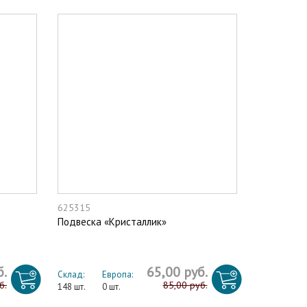
625315
Подвеска «Кристаллик»
б.
65,00 руб.
Склад:
Европа:
б.
85,00 руб.
148 шт.
0 шт.