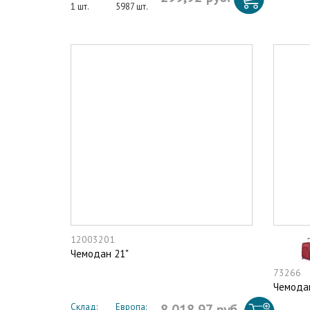
1 шт.
5987 шт.
12003201
Чемодан 21"
73266
Чемодан
Склад:
Европа: