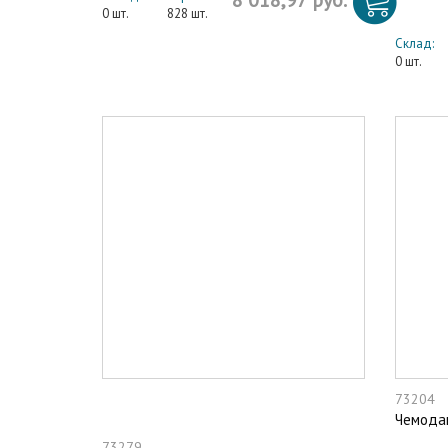
8 018,97 руб.
0 шт.
828 шт.
Склад:
0 шт.
73204
Чемодан
73279