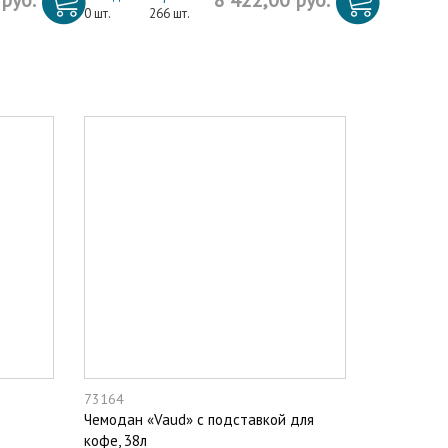
 руб.
8 422,00 руб.
0 шт.
266 шт.
73164
Чемодан «Vaud» с подставкой для
кофе, 38л