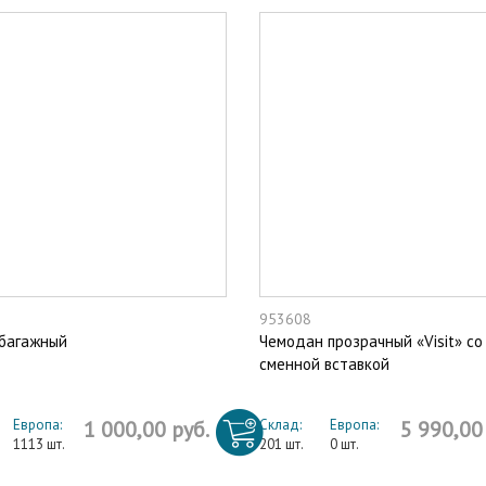
953608
 багажный
Чемодан прозрачный «Visit» со
сменной вставкой
Европа:
1 000,00 руб.
Склад:
Европа:
5 990,00
1113 шт.
201 шт.
0 шт.