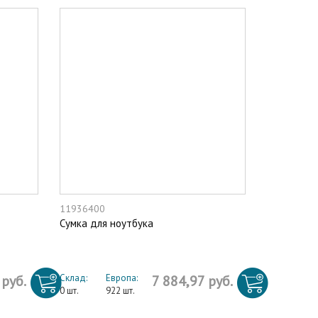
11936400
Сумка для ноутбука
 руб.
Склад:
Европа:
7 884,97 руб.
0 шт.
922 шт.