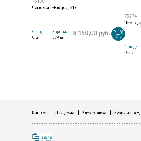
73176
Чемодан «Ridge», 31л
73274
Чемодан
Склад:
Европа:
8 150,00 руб.
0 шт.
374 шт.
Склад:
0 шт.
Каталог
Для дома
Электроника
Кухня и посу