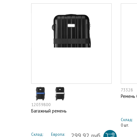
73328
Ремень
12039800
Багажный ремень
Склад:
0 шт.
Склад:
Европа:
299,92 руб.