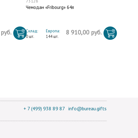
73128
Чемодан «Fribourg» 64л
 руб.
Склад:
Европа:
8 910,00 руб.
0 шт.
144 шт.
+ 7 (499) 938 89 87
info@bureau.gifts