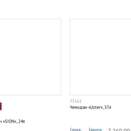
73161
Чемодан «Uster», 37л
 «SION», 24л
Склад:
Европа: