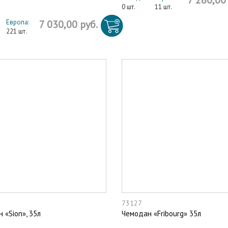
7 260,00
0 шт.
11 шт.
Европа:
7 030,00 руб.
221 шт.
73127
 «Sion», 35л
Чемодан «Fribourg» 35л