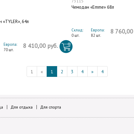
73115
Чемодан «Emme» 68л
 «TYLER», 64л
Склад:
Европа:
8 760,00
0 шт.
82 шт.
Европа:
8 410,00 руб.
70 шт.
1
«
1
2
3
4
»
4
да
Для отдыха
Для спорта