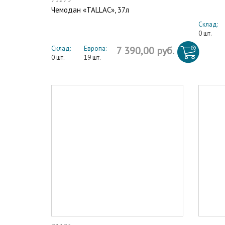
Чемодан «TALLAC», 37л
Склад:
0 шт.
Склад:
Европа:
7 390,00 руб.
0 шт.
19 шт.