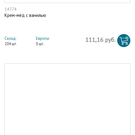
14774
Крем-мёд с ванилью
Склад:
Европа:
111,16 руб.
204 шт.
0 шт.