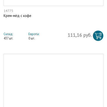
14775
Крем-мёд с кофе
Склад:
Европа:
111,16 руб.
437 шт.
0 шт.