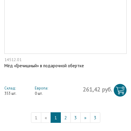
14512.01
Мёд «Гречишный» в подарочной обертке
Склад:
Европа:
261,42 руб.
353 шт.
0 шт.
1
«
1
2
3
»
3