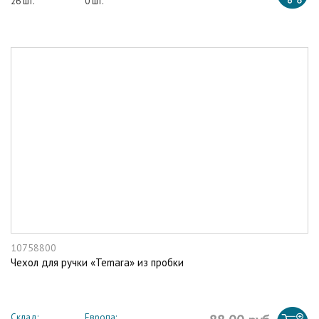
26 шт.
0 шт.
10758800
Чехол для ручки «Temara» из пробки
Склад:
Европа: