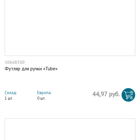
10668300
Футляр для ручки «Tube»
Склад:
Европа:
44,97 руб.
1 шт.
0 шт.